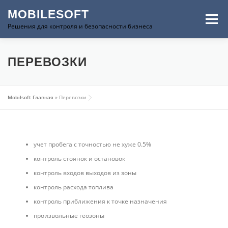
Перейти к содержимому
MOBILESOFT
Меню
Решения для контроля и безопасности бизнеса
ГЛАВНАЯ
ПРОДУКЦИЯ
КОНТАКТЫ
ПЕРЕВОЗКИ
ВАКАНСИИ
ФОРУМ
Mobilsoft Главная
»
Перевозки
учет пробега с точностью не хуже 0.5%
контроль стоянок и остановок
контроль входов выходов из зоны
контроль расхода топлива
контроль приближения к точке назначения
произвольные геозоны