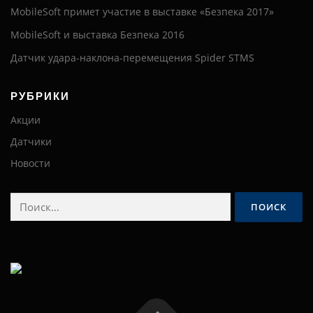
MobileSoft примет участие в выставке «Безпека 2017»
MobileSoft и выставка Безпека 2016
Датчик удара-наклона-перемещения Spider STMS
РУБРИКИ
Акции
Датчики
Новости
Найти: