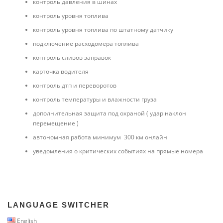
контроль давления в шинах
контроль уровня топлива
контроль уровня топлива по штатному датчику
подключение расходомера топлива
контроль сливов заправок
карточка водителя
контроль дтп и переворотов
контроль температуры и влажности груза
дополнительная защита под охраной ( удар наклон
перемещение )
автономная работа минимум 300 км онлайн
уведомления о критических событиях на прямые номера
LANGUAGE SWITCHER
English