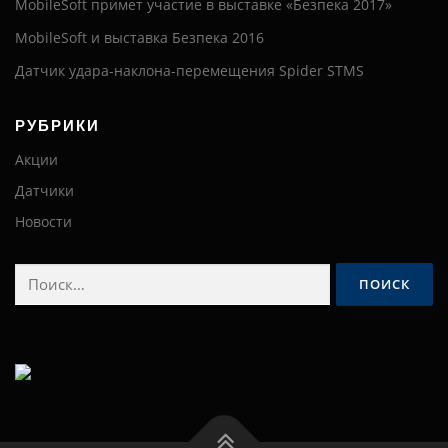
MobileSoft примет участие в выставке «Безпека 2017»
MobileSoft и выставка Безпека 2016
Датчик удара-наклона-перемещения Spider STMS
РУБРИКИ
Акции
Датчики
Новости
Найти: