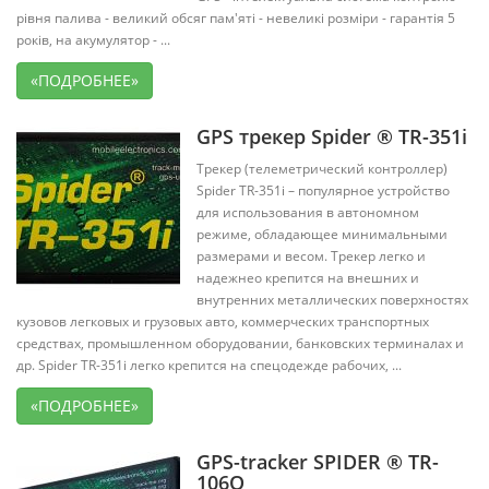
рівня палива - великий обсяг пам'яті - невеликі розміри - гарантія 5
років, на акумулятор - ...
«ПОДРОБНЕЕ»
GPS трекер Spider ® TR-351i
Трекер (телеметрический контроллер)
Spider TR-351i – популярное устройство
для использования в автономном
режиме, обладающее минимальными
размерами и весом. Трекер легко и
надежнео крепится на внешних и
внутренних металлических поверхностях
кузовов легковых и грузовых авто, коммерческих транспортных
средствах, промышленном оборудовании, банковских терминалах и
др. Spider TR-351i легко крепится на спецодежде рабочих, ...
«ПОДРОБНЕЕ»
GPS-tracker SPIDER ® TR-
106Q