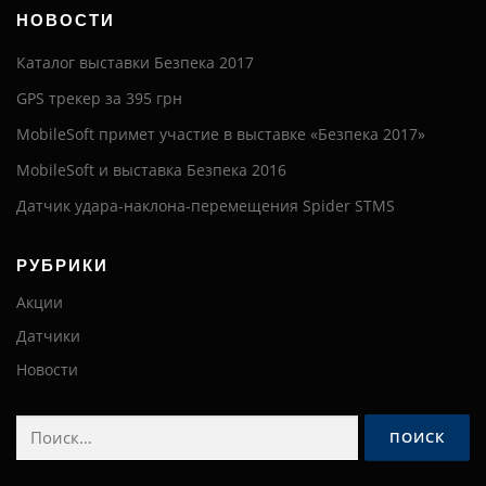
НОВОСТИ
Каталог выставки Безпека 2017
GPS трекер за 395 грн
MobileSoft примет участие в выставке «Безпека 2017»
MobileSoft и выставка Безпека 2016
Датчик удара-наклона-перемещения Spider STMS
РУБРИКИ
Акции
Датчики
Новости
Найти: