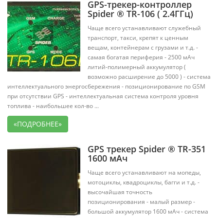
GPS-трекер-контроллер
Spider ® TR-106 ( 2.4ГГц)
Чаще всего устанавливают служебный
транспорт, такси, крепят к ценным
вещам, контейнерам с грузами и т.д. -
самая богатая периферия - 2500 мАч
литий-полимерный аккумулятор (
возможно расширение до 5000 ) - система
интеллектуального энергосбережения - позиционирование по GSM
при отсутствии GPS - интеллектуальная система контроля уровня
топлива - наибольшее кол-во ...
«ПОДРОБНЕЕ»
GPS трекер Spider ® TR-351
1600 мАч
Чаще всего устанавливают на мопеды,
мотоциклы, квадроциклы, багги и т.д. -
высочайшая точность
позиционирования - малый размер -
большой аккумулятор 1600 мАч - система