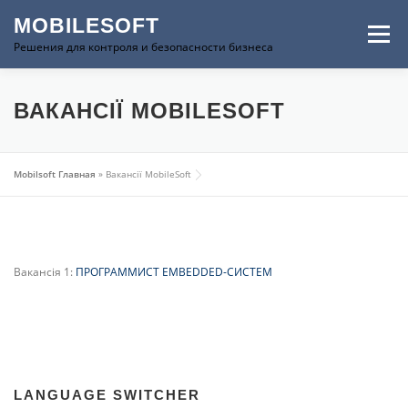
Перейти к содержимому
MOBILESOFT
Меню
Решения для контроля и безопасности бизнеса
ГЛАВНАЯ
ПРОДУКЦИЯ
КОНТАКТЫ
ВАКАНСІЇ MOBILESOFT
ВАКАНСИИ
ФОРУМ
Mobilsoft Главная
»
Вакансії MobileSoft
Вакансія 1:
ПРОГРАММИСТ EMBEDDED-СИСТЕМ
LANGUAGE SWITCHER