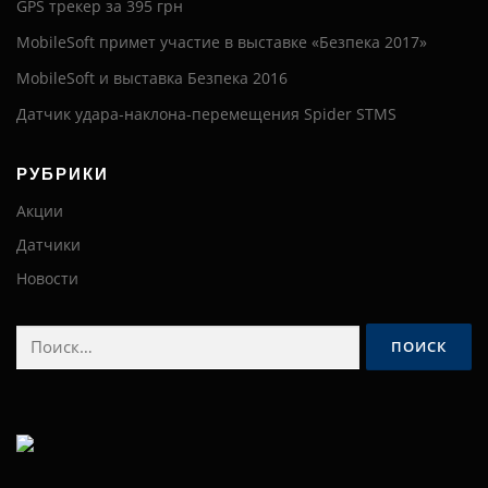
GPS трекер за 395 грн
MobileSoft примет участие в выставке «Безпека 2017»
MobileSoft и выставка Безпека 2016
Датчик удара-наклона-перемещения Spider STMS
РУБРИКИ
Акции
Датчики
Новости
Найти: