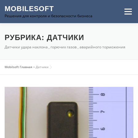
Перейти к содержимому
MOBILESOFT
Меню
Решения для контроля и безопасности бизнеса
ГЛАВНАЯ
ПРОДУКЦИЯ
КОНТАКТЫ
РУБРИКА:
ДАТЧИКИ
Датчики удара наклона , горючих газов , аварийного торможения
ВАКАНСИИ
ФОРУМ
Mobilsoft Главная
»
Датчики