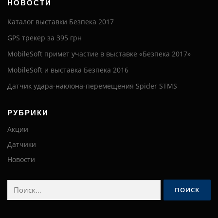
НОВОСТИ
Каталог выставки Безпека 2017
GPS трекер за 395 грн
MobileSoft примет участие в выставке «Безпека 2017»
MobileSoft и выставка Безпека 2016
Датчик удара-наклона-перемещения Spider STMS
РУБРИКИ
Акции
Датчики
Новости
Найти: